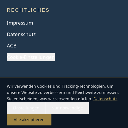
RECHTLICHES
Impressum
Datenschutz
AGB
Cookie-Einstellungen
Wir verwenden Cookies und Tracking-Technologien, um
© Pullman Tours GmbH. Alle Rechte vorbehalten.
unsere Website zu verbessern und Reichweite zu messen.
TRAVELLING IN STYLE
Sie entscheiden, was wir verwenden dürfen.
Datenschutz
Einstellungen
Nur notwendige
Alle akzeptieren
Home
Reiseangebote
E-Mail
Anruf
WhatsApp