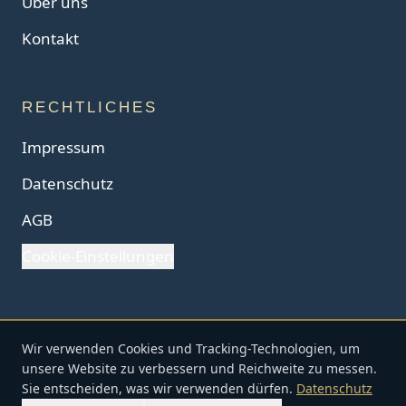
Über uns
Kontakt
RECHTLICHES
Impressum
Datenschutz
AGB
Cookie-Einstellungen
Wir verwenden Cookies und Tracking-Technologien, um
© Pullman Tours GmbH. Alle Rechte vorbehalten.
unsere Website zu verbessern und Reichweite zu messen.
TRAVELLING IN STYLE
Sie entscheiden, was wir verwenden dürfen.
Datenschutz