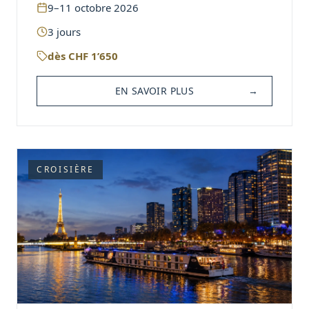
9–11 octobre 2026
3
jours
dès
CHF
1’650
EN SAVOIR PLUS
→
CROISIÈRE