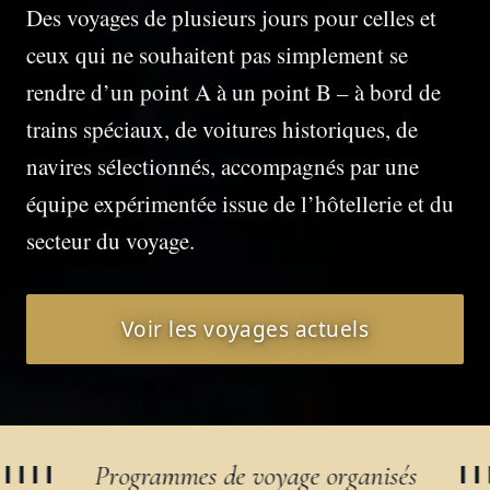
Des voyages de plusieurs jours pour celles et
ceux qui ne souhaitent pas simplement se
rendre d’un point A à un point B – à bord de
trains spéciaux, de voitures historiques, de
navires sélectionnés, accompagnés par une
équipe expérimentée issue de l’hôtellerie et du
secteur du voyage.
Voir les voyages actuels
ogrammes de voyage organisés
R