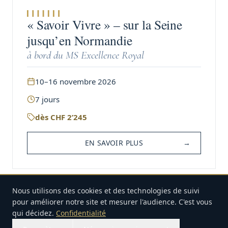
« Savoir Vivre » – sur la Seine
jusqu’en Normandie
à bord du MS Excellence Royal
10–16 novembre 2026
7
jours
dès
CHF
2’245
EN SAVOIR PLUS
→
Nous utilisons des cookies et des technologies de suivi
CROISIÈRE
pour améliorer notre site et mesurer l'audience. C'est vous
qui décidez.
Confidentialité