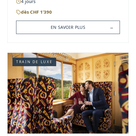
4
jours
dès
CHF
1’390
EN SAVOIR PLUS
→
TRAIN DE LUXE