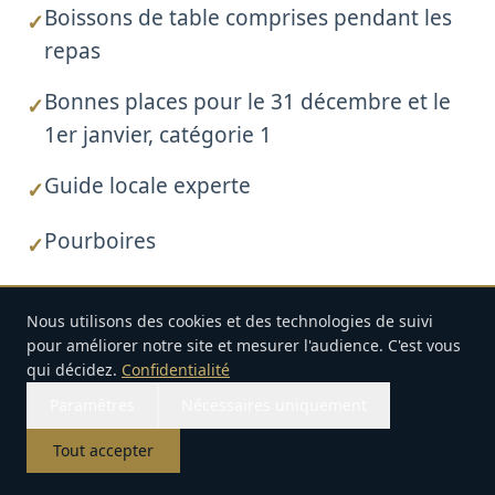
Boissons de table comprises pendant les
✓
repas
Bonnes places pour le 31 décembre et le
✓
1er janvier, catégorie 1
Guide locale experte
✓
Pourboires
✓
Direction de voyage experte
✓
Nous utilisons des cookies et des technologies de suivi
pour améliorer notre site et mesurer l'audience. C'est vous
Non inclus
qui décidez.
Confidentialité
Paramètres
Nécessaires uniquement
Voyage aller-retour individuel vers et depuis
–
Tout accepter
Venise
Accueil
Voyages
E-mail
Appel
WhatsApp