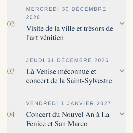
MERCREDI 30 DÉCEMBRE
2026
02
Visite de la ville et trèsors de
l'art vénitien
La visite de Venise commence dans la partie
JEUDI 31 DÉCEMBRE 2026
haute du Grand Canal pres du pont des
03
Là Venise méconnue et
Scalzi. Nous visitons ensuite la
concert de la Saint-Sylvestre
monumentale Scuola Grande San Giovanni
Evangelista, l'une des plus anciennes
Aujourd'hui, nous découvrons là Venise
confreries de Venise, avec ses salles
VENDREDI 1 JANVIER 2027
méconnue avec ses places cachées et ses
somptueuses et son importante collection
04
Concert du Nouvel An à La
somptueux palais, la vraie Venise des
d'art. Nous poursuivons avec la basilique
Fenice et San Marco
Vénitiens. Nous visitons ensuite les célèbres
Santa Maria dei Frari et ses œuvres de
Gallerie dell’Accademia, avec leur