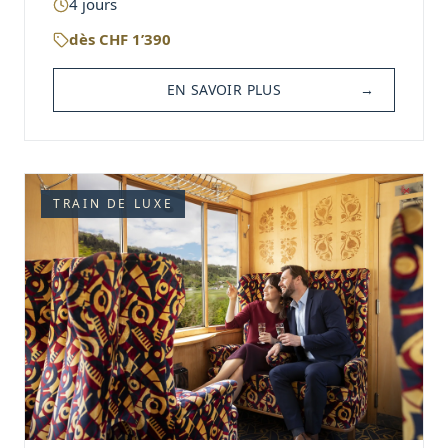
4
jours
dès
CHF
1’390
EN SAVOIR PLUS
→
TRAIN DE LUXE