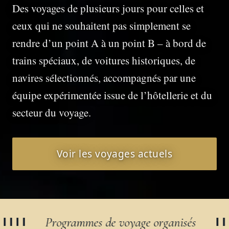
Des voyages de plusieurs jours pour celles et
ceux qui ne souhaitent pas simplement se
rendre d’un point A à un point B – à bord de
trains spéciaux, de voitures historiques, de
navires sélectionnés, accompagnés par une
équipe expérimentée issue de l’hôtellerie et du
secteur du voyage.
Voir les voyages actuels
ogrammes de voyage organisés
R