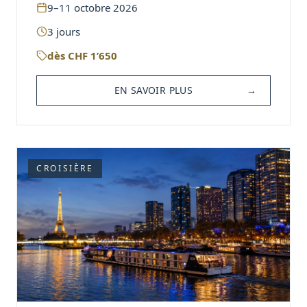
9–11 octobre 2026
3
jours
dès
CHF
1’650
EN SAVOIR PLUS
→
CROISIÈRE