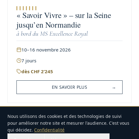
« Savoir Vivre » – sur la Seine
jusqu’en Normandie
à bord du MS Excellence Royal
10–16 novembre 2026
7
jours
dès
CHF
2’245
EN SAVOIR PLUS
→
Nous utilisons des cookies et des technologies de suivi
CROISIÈRE
pour améliorer notre site et mesurer l'audience. C'est vous
qui décidez.
Confidentialité